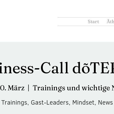
Start
Äth
iness-Call dõT
10. März
  |  
Trainings und wichtige
Trainings, Gast-Leaders, Mindset, News