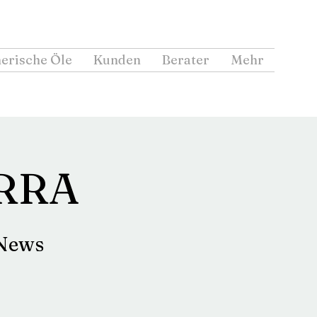
erische Öle
Kunden
Berater
Mehr
ERRA
 News