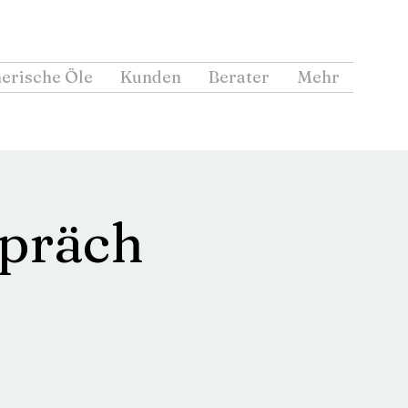
erische Öle
Kunden
Berater
Mehr
präch