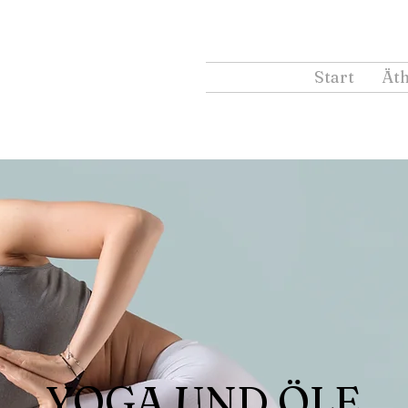
Start
Äth
YOGA UND ÖLE